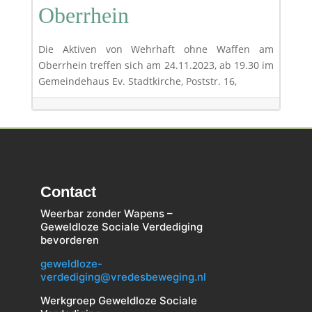
Oberrhein
Die Aktiven von Wehrhaft ohne Waffen am
Oberrhein treffen sich am 24.11.2023, ab 19.30 im
Gemeindehaus Ev. Stadtkirche, Poststr. 16,
Contact
Weerbar zonder Wapens –
Geweldloze Sociale Verdediging
bevorderen
geweldloze-
verdediging@vredesbeweging.nl
Werkgroep Geweldloze Sociale